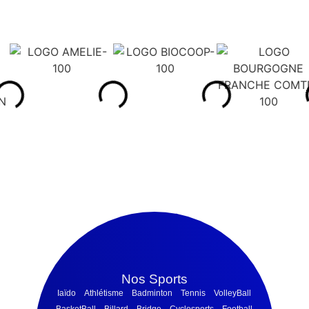
Nos Sports
Iaïdo
Athlétisme
Badminton
Tennis
VolleyBall