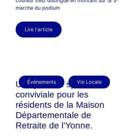
coureur s’est distingué en montant sur la 3ᵉ
marche du podium
Lire l'article
Événements
,
Vie Locale
Une journée sportive et
conviviale pour les
résidents de la Maison
Départementale de
Retraite de l’Yonne.