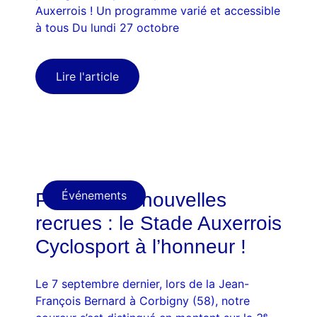
Auxerrois ! Un programme varié et accessible
à tous Du lundi 27 octobre
Lire l'article
Événements
Podiums et nouvelles
recrues : le Stade Auxerrois
Cyclosport à l’honneur !
Le 7 septembre dernier, lors de la Jean-
François Bernard à Corbigny (58), notre