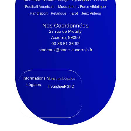
BasketBall
Billard
Bridge
Cyclosports
Football
Football Américain
Musculation / Force Athlétique
Handisport
Pétanque
Tarot
Jeux Vidéos
Nos Coordonnées
27 rue de Preuilly
Auxerre, 89000
03 86 51 36 62
stadeaux@stade-auxerrois.fr
Informations
Mentions Légales
Légales
Inscription
RGPD