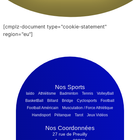
[cmplz-document type="cookie-statement"
region="eu"]
Nos Sports
Iaïdo
Athlétisme
Badminton
Tennis
VolleyBall
BasketBall
Billard
Bridge
Cyclosports
Football
Football Américain
Musculation / Force Athlétique
Handisport
Pétanque
Tarot
Jeux Vidéos
Nos Coordonnées
27 rue de Preuilly