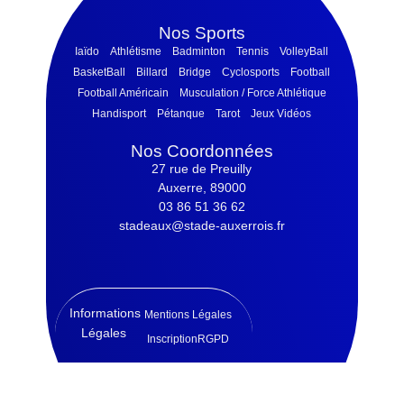
Nos Sports
Iaïdo
Athlétisme
Badminton
Tennis
VolleyBall
BasketBall
Billard
Bridge
Cyclosports
Football
Football Américain
Musculation / Force Athlétique
Handisport
Pétanque
Tarot
Jeux Vidéos
Nos Coordonnées
27 rue de Preuilly
Auxerre, 89000
03 86 51 36 62
stadeaux@stade-auxerrois.fr
Informations
Mentions Légales
Légales
Inscription
RGPD