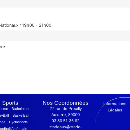
Nationaux : 19h00 - 21h00
rre
 Sports
Nos Coordonnées
Informations
27 rue de Preuilly
tisme
Badminton
Légales
Auxerre, 89000
eyBall
BasketBall
03 86 51 36 62
idge
Cyclosports
stadeaux@stade-
ootball Américain