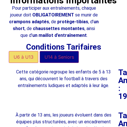
Informations Importantes
Pour participer aux entraînements, chaque
joueur doit
OBLIGATOIREMENT
se munir de
crampons adaptés
, de
protège-tibias
, d’
un
short
, de
chaussettes montantes
, ainsi
que d’
un maillot d’entraînement
.
Conditions Tarifaires
U6 à U13
U14 à Seniors
Ta
Cette catégorie regroupe les enfants de 5 à 13
An
ans, qui découvrent le football à travers des
entraînements ludiques et adaptés à leur âge.
:
1
Ta
À partir de 13 ans, les joueurs évoluent dans des
An
équipes plus structurées, avec un encadrement