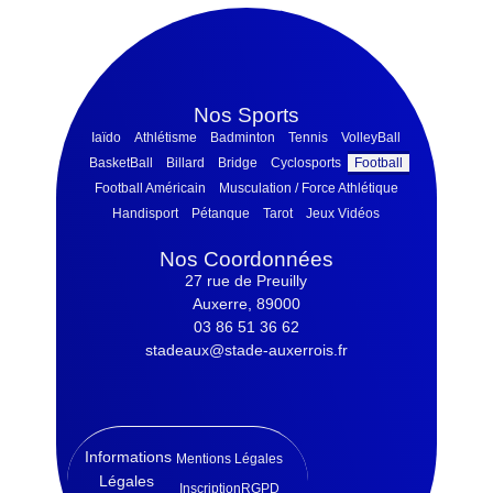
Nos Sports
Iaïdo
Athlétisme
Badminton
Tennis
VolleyBall
BasketBall
Billard
Bridge
Cyclosports
Football
Football Américain
Musculation / Force Athlétique
Handisport
Pétanque
Tarot
Jeux Vidéos
Nos Coordonnées
27 rue de Preuilly
Auxerre, 89000
03 86 51 36 62
stadeaux@stade-auxerrois.fr
Informations
Mentions Légales
Légales
Inscription
RGPD