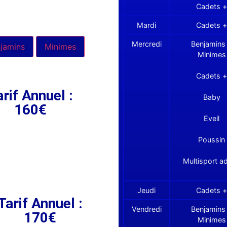
Cadets +
Mardi
Cadets +
Mercredi
Benjamins
jamins
Minimes
Minimes
Cadets +
rif Annuel :
Baby
160€
Eveil
Poussin
Multisport ad
Jeudi
Cadets +
Tarif Annuel :
Vendredi
Benjamins
170€
Minimes