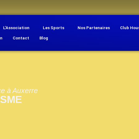
L’Association
Les Sports
Nos Partenaires
Club Hou
on
Contact
Blog
ce à Auxerre
ISME