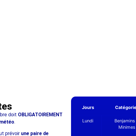
tes
Jours
Catégori
bre doit
OBLIGATOIREMENT
Lundi
Benjamins
 météo
.
Minimes
faut prévoir
une paire de