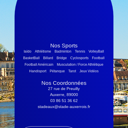
Nos Sports
Iaïdo
Athlétisme
Badminton
Tennis
VolleyBall
BasketBall
Billard
Bridge
Cyclosports
Football
Football Américain
Musculation / Force Athlétique
Handisport
Pétanque
Tarot
Jeux Vidéos
Nos Coordonnées
27 rue de Preuilly
Auxerre, 89000
03 86 51 36 62
stadeaux@stade-auxerrois.fr