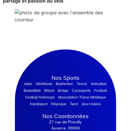
partage et passion du vélo
.
Nos Sports
Iaïdo
Athlétisme
Badminton
Tennis
VolleyBall
BasketBall
Billard
Bridge
Cyclosports
Football
Football Américain
Musculation / Force Athlétique
Handisport
Pétanque
Tarot
Jeux Vidéos
Nos Coordonnées
27 rue de Preuilly
Auxerre, 89000