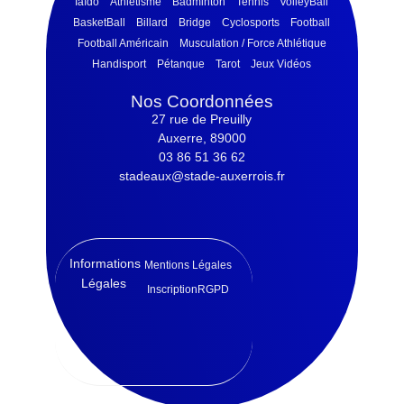
Iaïdo
Athlétisme
Badminton
Tennis
VolleyBall
BasketBall
Billard
Bridge
Cyclosports
Football
Football Américain
Musculation / Force Athlétique
Handisport
Pétanque
Tarot
Jeux Vidéos
Nos Coordonnées
27 rue de Preuilly
Auxerre, 89000
03 86 51 36 62
stadeaux@stade-auxerrois.fr
Informations
Mentions Légales
Légales
Inscription
RGPD