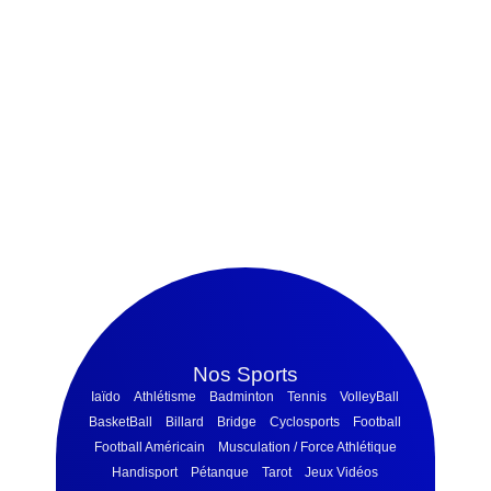
Nos Sports
Iaïdo
Athlétisme
Badminton
Tennis
VolleyBall
BasketBall
Billard
Bridge
Cyclosports
Football
Football Américain
Musculation / Force Athlétique
Handisport
Pétanque
Tarot
Jeux Vidéos