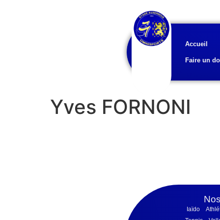
Accueil
Faire un d
Yves FORNONI
Nos
Iaïdo
Athlé