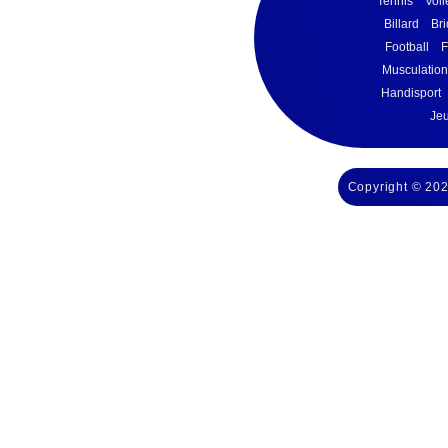
Tennis
Voll
Billard
Br
Football
F
Musculation 
Handisport
Jeu
Copyright © 202