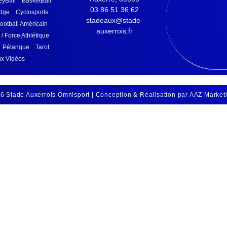
eyBall
BasketBall
03 86 51 36 62
idge
Cyclosports
stadeaux@stade-
ootball Américain
auxerrois.fr
/ Force Athlétique
Pétanque
Tarot
x Vidéos
6 Stade Auxerrois Omnisport | Conception & Réalisation par AAZ Market