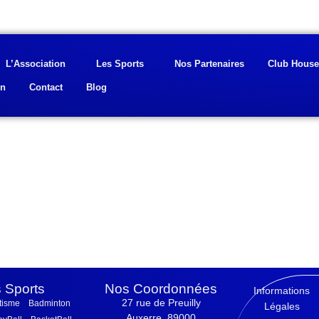
L’Association
Les Sports
Nos Partenaires
Club House
on
Contact
Blog
 Sports
Nos Coordonnées
Informations
27 rue de Preuilly
tisme
Badminton
Légales
Auxerre, 89000