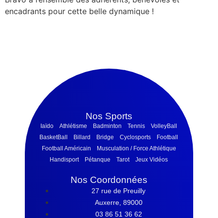
encadrants pour cette belle dynamique !
Nos Sports
Iaïdo
Athlétisme
Badminton
Tennis
VolleyBall
BasketBall
Billard
Bridge
Cyclosports
Football
Football Américain
Musculation / Force Athlétique
Handisport
Pétanque
Tarot
Jeux Vidéos
Nos Coordonnées
27 rue de Preuilly
Auxerre, 89000
03 86 51 36 62